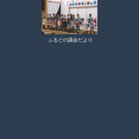
ふるどの議会だより
目次
サムネイル
しおり
検索
メモ
ペン