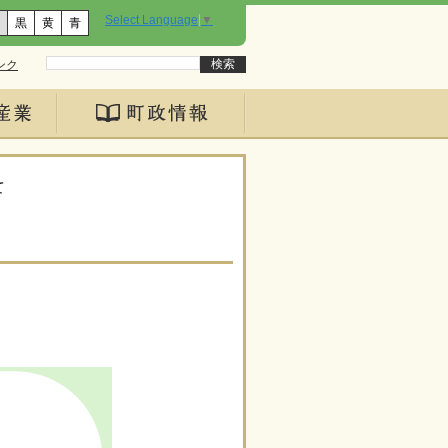
Select Language
▼
黒
黄
青
ンク
て