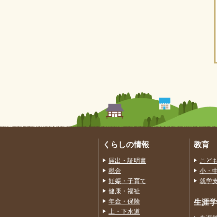
くらしの情報
教育
届出・証明書
こど
税金
小・
妊娠・子育て
就学
健康・福祉
年金・保険
生涯学
上・下水道