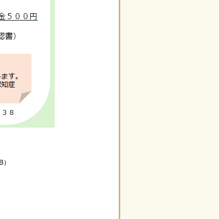
KB）
）