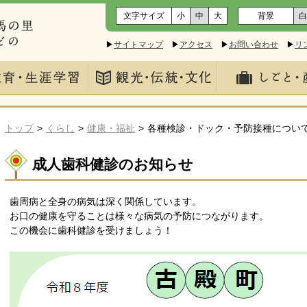
文字サイズ
小
中
大
背景
白
▶
サイトマップ
▶
アクセス
▶
お問い合わせ
▶
リ
トップ
くらし
健康・福祉
各種検診・ドック・予防接種につい
成人歯科健診のお知らせ
歯周病と全身の病気は深く関係しています。
お口の健康を守ることは様々な病気の予防につながります。
この機会に歯科健診を受けましょう！