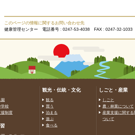
このページの情報に関するお問い合わせ先
健康管理センター
電話番号 : 0247-53-4038
FAX : 0247-32-1033
観光・伝統・文化
しごと・産業
も園
観る
しごと
中学校
買う
農・林業について
支援制度
泊まる
産業支援に関する
遊ぶ
ついて
習
食べる