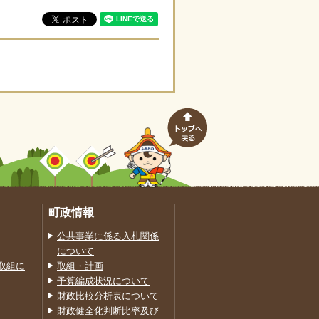
町政情報
公共事業に係る入札関係
について
取組に
取組・計画
予算編成状況について
財政比較分析表について
財政健全化判断比率及び