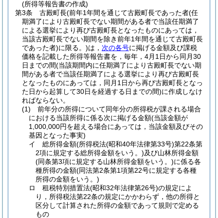
(所得等報告書の作成)
第3条
古殿町長
(前年1年間を通じて古殿町長であった者
(任
期満了により古殿町長でない期間がある者で当該任期満了
による選挙により再び古殿町長となったものにあっては，
当該古殿町長でない期間を除き前年1年間を通じて古殿町長
であった者)
に限る。)
は，
次の各号
に掲げる金額及び課税
価格を記載した所得等報告書を，毎年，4月1日から同月30
日までの間
(当該期間内に任期満了により古殿町長でない期
間がある者で当該任期満了による選挙により再び古殿町長
となったものにあっては，同月1日から再び古殿町長となっ
た日から起算して30日を経過する日までの間)
に作成しなけ
ればならない。
(1)
前年分の所得について同年分の所得税が課される場合
における当該所得に係る次に掲げる金額
(当該金額が
1,000,000円を超える場合にあっては，当該金額及びその
基因となった事実)
イ
総所得金額
(所得税法
(昭和40年法律第33号)
第22条第
2項に規定する総所得金額をいう。)
及び山林所得金額
(同条第3項に規定する山林所得金額をいう。)
に係る各
種所得の金額
(同法第2条第1項第22号に規定する各種
所得の金額をいう。)
ロ
租税特別措置法
(昭和32年法律第26号)
の規定によ
り，所得税法第22条の規定にかかわらず，他の所得と
区分して計算された所得の金額であって規則で定める
もの