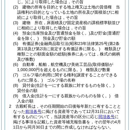
じ。)
により取得した場合は，その旨
(2)
建物の所有を目的とする地上権又は土地の賃借権 当
該権利の目的となっている土地の所在及び面積並びに相
続により取得した場合は，その旨
(3)
建物 所在，床面積及び固定資産税の課税標準額並び
に相続により取得した場合は，その旨
(4)
預金
(当座預金及び普通預金を除く。)
及び貯金
(普通貯
金を除く。)
預金及び貯金の額
(5)
有価証券
(金融商品取引法
(昭和23年法律第25号)
第2条
第1項及び第2項に規定する有価証券に限る。)
種類及び
種類ごとの額面金額の総額
(株券にあっては，株式の銘柄
及び株数)
(6)
自動車，船舶，航空機及び美術工芸品
(取得価額が
1,000,000円を超えるものに限る。)
種類及び数量
(7)
ゴルフ場の利用に関する権利
(譲渡することができる
ものに限る。)
ゴルフ場の名称
(8)
貸付金
(生計を一にする親族に対するものを除く。)
貸付金の額
(9)
借入金
(生計を一にする親族からのものを除く。)
借
入金の額
2
古殿町長は，その任期開始の日後毎年新たに有することと
なった
前項各号
に掲げる資産等であって12月31日において
有するものについて，当該資産等の区分に応じ
同項各号
に
掲げる事項を記載した資産等補充報告書を，その翌年の4月
1日から同月30日までの間に作成しなければならない。