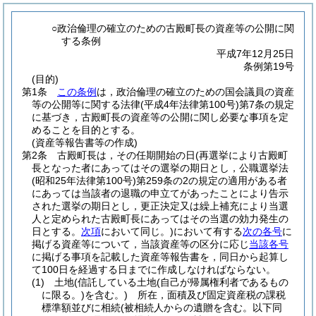
○政治倫理の確立のための古殿町長の資産等の公開に関
する条例
平成7年12月25日
条例第19号
(目的)
第1条
この条例
は，政治倫理の確立のための国会議員の資産
等の公開等に関する法律
(平成4年法律第100号)
第7条の規定
に基づき，古殿町長の資産等の公開に関し必要な事項を定
めることを目的とする。
(資産等報告書等の作成)
第2条
古殿町長は，その任期開始の日
(再選挙により古殿町
長となった者にあってはその選挙の期日とし，公職選挙法
(昭和25年法律第100号)
第259条の2の規定の適用がある者
にあっては当該者の退職の申立てがあったことにより告示
された選挙の期日とし，更正決定又は繰上補充により当選
人と定められた古殿町長にあってはその当選の効力発生の
日とする。
次項
において同じ。)
において有する
次の各号
に
掲げる資産等について，当該資産等の区分に応じ
当該各号
に掲げる事項を記載した資産等報告書を，同日から起算し
て100日を経過する日までに作成しなければならない。
(1)
土地
(信託している土地
(自己が帰属権利者であるもの
に限る。)
を含む。)
所在，面積及び固定資産税の課税
標準額並びに相続
(被相続人からの遺贈を含む。以下同