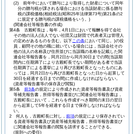
(2)
前年中において贈与により取得した財産について同年
分の贈与税が課される場合における当該財産に係る贈与
税の課税価格
(相続税法
(昭和25年法律第73号)
第21条の2
に規定する贈与税の課税価格をいう。)
(関連会社等報告書の作成)
第4条
古殿町長は，毎年，4月1日において報酬を得て会社
その他の法人
(法人でない社団又は財団で代表者又は管理人
の定めがあるものを含む。以下
この条
において同じ。)
の役
員，顧問その他の職に就いている場合には，当該会社その
他の法人の名称及び住所並びに当該職の名称を記載した関
連会社等報告書を，同月2日から同月30日までの間
(当該期
間内に任期満了により古殿町長でない期間がある者で当該
任期満了による選挙により再び古殿町長となったものにあ
っては，同月2日から再び古殿町長となった日から起算して
30日を経過する日までの間)
に作成しなければならない。
(資産等報告書等の保存及び閲覧)
第5条
前3条
の規定により作成された資産等報告書及び資産
等補充報告書，所得等報告書並びに関連会社等報告書は，
古殿町長において，これらを作成すべき期間の末日の翌日
から起算して5年を経過する日まで保存しなければならな
い。
2
何人も，古殿町長に対し，
前項
の規定により保存されてい
る資産等報告書及び資産等補充報告書，所得等報告書並び
に関連会社等報告書の閲覧を請求することができる。
(規則への委任)