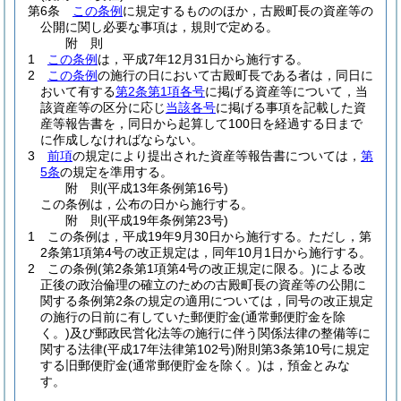
第6条
この条例
に規定するもののほか，古殿町長の資産等の
公開に関し必要な事項は，規則で定める。
附
則
1
この条例
は，平成7年12月31日から施行する。
2
この条例
の施行の日において古殿町長である者は，同日に
おいて有する
第2条第1項各号
に掲げる資産等について，当
該資産等の区分に応じ
当該各号
に掲げる事項を記載した資
産等報告書を，同日から起算して100日を経過する日まで
に作成しなければならない。
3
前項
の規定により提出された資産等報告書については，
第
5条
の規定を準用する。
附
則
(平成13年
条例第16号)
この条例は，公布の日から施行する。
附
則
(平成19年
条例第23号)
1
この条例は，平成19年9月30日から施行する。
ただし，第
2条第1項第4号の改正規定は，同年10月1日から施行する。
2
この条例
(第2条第1項第4号の改正規定に限る。)
による改
正後の政治倫理の確立のための古殿町長の資産等の公開に
関する条例第2条の規定の適用については，同号の改正規定
の施行の日前に有していた郵便貯金
(通常郵便貯金を除
く。)
及び郵政民営化法等の施行に伴う関係法律の整備等に
関する法律
(平成17年法律第102号)
附則第3条第10号に規定
する旧郵便貯金
(通常郵便貯金を除く。)
は，預金とみな
す。