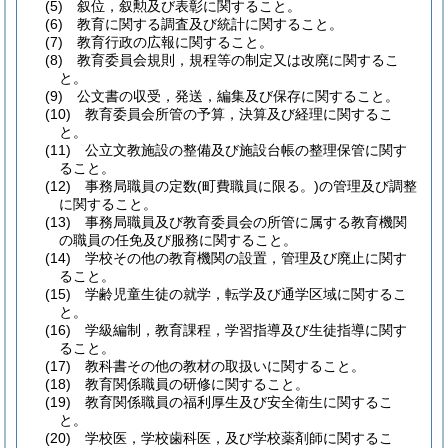
(5)
叙位，叙勲及び表彰に関すること。
(6)
教育に関する調査及び統計に関すること。
(7)
教育行政の広報に関すること。
(8)
教育委員会規則，規程等の制定又は改廃に関するこ
と。
(9)
公文書の収受，発送，編集及び保存に関すること。
(10)
教育委員会所管の予算，決算及び経理に関するこ
と。
(11)
公立文教施設の整備及び施設台帳の整理保管に関す
ること。
(12)
事務局職員の定数
(町費職員に限る。)
の管理及び調整
に関すること。
(13)
事務局職員及び教育委員会の所管に属する教育機関
の職員の任免及び服務に関すること。
(14)
学校その他の教育機関の設置，管理及び廃止に関す
ること。
(15)
学齢児童生徒の就学，転学及び通学区域に関するこ
と。
(16)
学級編制，教育課程，学習指導及び生徒指導に関す
ること。
(17)
教科書その他の教材の取扱いに関すること。
(18)
教育関係職員の研修に関すること。
(19)
教育関係職員の福利厚生及び安全衛生に関するこ
と。
(20)
学校医，学校歯科医，及び学校薬剤師に関するこ