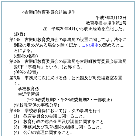
○古殿町教育委員会組織規則
平成7年3月13日
教育委員会規則第1号
注 平成20年4月から改正経過を注記した。
(趣旨)
第1条
古殿町教育委員会の事務局の設置に関しては，法令に
別段の定めがある場合を除くほか，
この規則
の定めるとこ
ろによる。
(機関の名称)
第2条
古殿町教育委員会の事務局を古殿町教育委員会事務局
(以下「事務局」という。)
と称する。
(係等の設置)
第3条
事務局に次に掲げる係，公民館及び町史編纂室を置
く。
学校教育係
生涯学習係
(平20教委規則2・平26教委規則2・一部改正)
(学校教育係の事務分掌)
第4条
学校教育係においては，次の事務を行う。
(1)
教育委員会の会議に関すること。
(2)
教育行政の総合企画及び調整に関すること。
(3)
事務局及び教育機関の組織に関すること。
(4)
公印の管理に関すること。