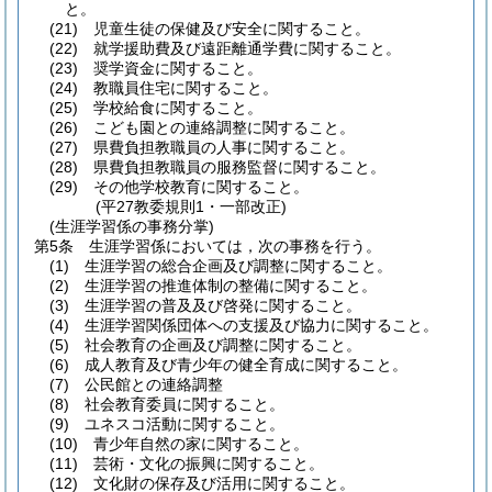
と。
(21)
児童生徒の保健及び安全に関すること。
(22)
就学援助費及び遠距離通学費に関すること。
(23)
奨学資金に関すること。
(24)
教職員住宅に関すること。
(25)
学校給食に関すること。
(26)
こども園との連絡調整に関すること。
(27)
県費負担教職員の人事に関すること。
(28)
県費負担教職員の服務監督に関すること。
(29)
その他学校教育に関すること。
(平27教委規則1・一部改正)
(生涯学習係の事務分掌)
第5条
生涯学習係においては，次の事務を行う。
(1)
生涯学習の総合企画及び調整に関すること。
(2)
生涯学習の推進体制の整備に関すること。
(3)
生涯学習の普及及び啓発に関すること。
(4)
生涯学習関係団体への支援及び協力に関すること。
(5)
社会教育の企画及び調整に関すること。
(6)
成人教育及び青少年の健全育成に関すること。
(7)
公民館との連絡調整
(8)
社会教育委員に関すること。
(9)
ユネスコ活動に関すること。
(10)
青少年自然の家に関すること。
(11)
芸術・文化の振興に関すること。
(12)
文化財の保存及び活用に関すること。