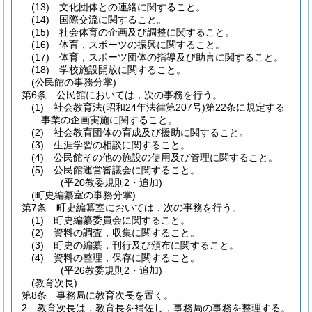
(13)
文化団体との連絡に関すること。
(14)
国際交流に関すること。
(15)
社会体育の企画及び調整に関すること。
(16)
体育，スポーツの振興に関すること。
(17)
体育，スポーツ団体の指導及び助言に関すること。
(18)
学校施設開放に関すること。
(公民館の事務分掌)
第6条
公民館においては，次の事務を行う。
(1)
社会教育法
(昭和24年法律第207号)
第22条に規定する
事業の企画実施に関すること。
(2)
社会教育団体の育成及び援助に関すること。
(3)
生涯学習の相談に関すること。
(4)
公民館その他の施設の使用及び管理に関すること。
(5)
公民館運営審議会に関すること。
(平20教委規則2・追加)
(町史編纂室の事務分掌)
第7条
町史編纂室においては，次の事務を行う。
(1)
町史編纂委員会に関すること。
(2)
資料の調査，収集に関すること。
(3)
町史の編纂，刊行及び頒布に関すること。
(4)
資料の整理，保存に関すること。
(平26教委規則2・追加)
(教育次長)
第8条
事務局に教育次長を置く。
2
教育次長は，教育長を補佐し，事務局の事務を整理する。