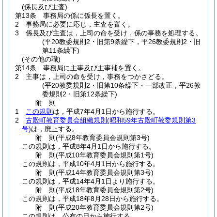
(係長及び主査)
第13条
事務局の係に係長を置く。
2
事務局に必要に応じ，主査を置く。
3
係長及び主査は，上司の命を受け，係の事務を処理する。
(平20教委規則2・旧第9条繰下，平26教委規則2・旧
第11条繰下)
(その他の職)
第14条
事務局に主事及び主事補を置く。
2
主事は，上司の命を受け，事務をつかさどる。
(平20教委規則2・旧第10条繰下・一部改正，平26教
委規則2・旧第12条繰下)
附
則
1
この規則
は，平成7年4月1日から施行する。
2
古殿町教育委員会組織規則
(昭和59年古殿町教委規則第3
号)
は，廃止する。
附
則
(平成8年
教育委員会規則第3号)
この規則は，平成8年4月1日から施行する。
附
則
(平成10年
教育委員会規則第1号)
この規則は，平成10年4月1日から施行する。
附
則
(平成14年
教育委員会規則第3号)
この規則は，平成14年4月1日より施行する。
附
則
(平成18年
教育委員会規則第2号)
この規則は，平成18年8月28日から施行する。
附
則
(平成20年
教育委員会規則第2号)
この規則は，公布の日から施行する。