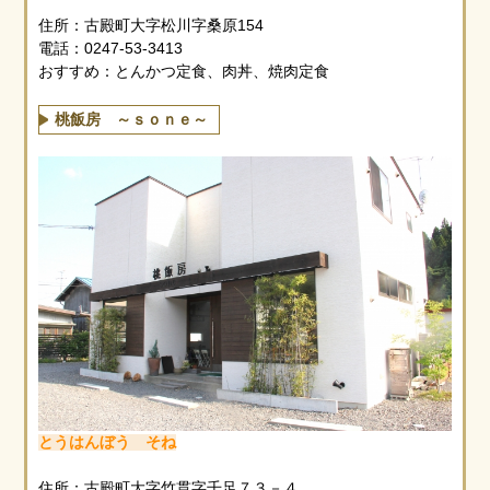
住所：古殿町大字松川字桑原154
電話：0247-53-3413
おすすめ：とんかつ定食、肉丼、焼肉定食
桃飯房 ～ｓｏｎｅ～
とうはんぼう そね
住所：古殿町大字竹貫字千足７３－４