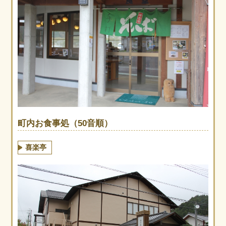
町内お食事処（50音順）
喜楽亭