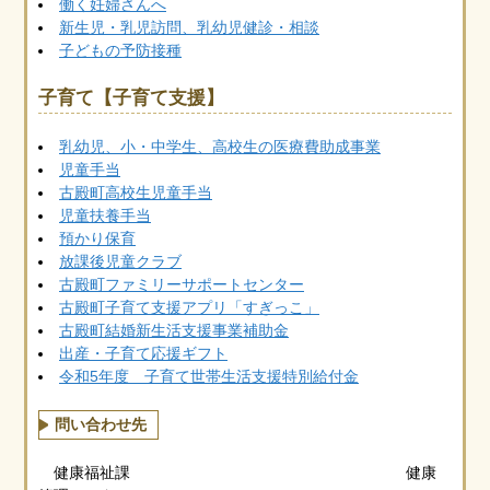
働く妊婦さんへ
新生児・乳児訪問、乳幼児健診・相談
子どもの予防接種
子育て【子育て支援】
乳幼児、小・中学生、高校生の医療費助成事業
児童手当
古殿町高校生児童手当
児童扶養手当
預かり保育
放課後児童クラブ
古殿町ファミリーサポートセンター
古殿町子育て支援アプリ「すぎっこ」
古殿町結婚新生活支援事業補助金
出産・子育て応援ギフト
令和5年度 子育て世帯生活支援特別給付金
問い合わせ先
健康福祉課 健康