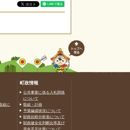
町政情報
公共事業に係る入札関係
について
取組に
取組・計画
予算編成状況について
財政比較分析表について
財政健全化判断比率及び
資金不足比率について