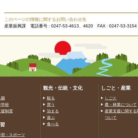
このページの情報に関するお問い合わせ先
産業振興課
電話番号 : 0247-53-4613、4620
FAX : 0247-53-3154
観光・伝統・文化
しごと・産業
も園
観る
しごと
中学校
買う
農・林業について
支援制度
泊まる
産業支援に関する
遊ぶ
ついて
習
食べる
学習・スポーツ