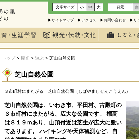
文字サイズ
小
中
大
背景
白
▶
サイトマップ
▶
アクセス
▶
お問い合わせ
▶
リ
トップ
観光
遊ぶ
芝山自然公園
芝山自然公園
３市町村にまたがる 芝山自然公園（しばやましぜんこうえん）
芝山自然公園は、いわき市、平田村、古殿町の
３市町村にまたがる、広大な公園です。 標高
は８１９ｍあり、山頂付近は芝生が広大に敷い
てあります。 ハイキングや天体観測など、自