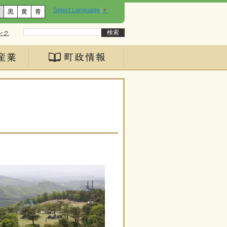
Select Language
▼
黒
黄
青
ンク