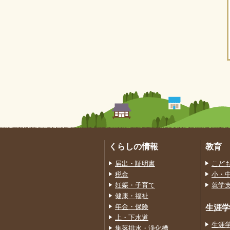
くらしの情報
教育
届出・証明書
こど
税金
小・
妊娠・子育て
就学
健康・福祉
年金・保険
生涯学
上・下水道
生涯
集落排水・浄化槽