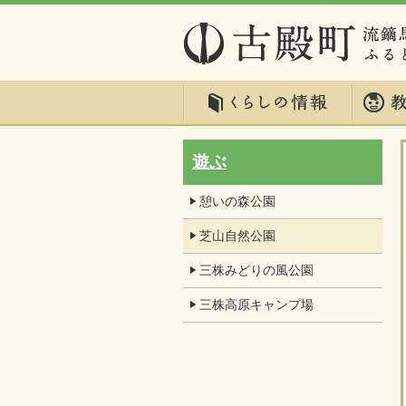
遊ぶ
憩いの森公園
芝山自然公園
三株みどりの風公園
三株高原キャンプ場