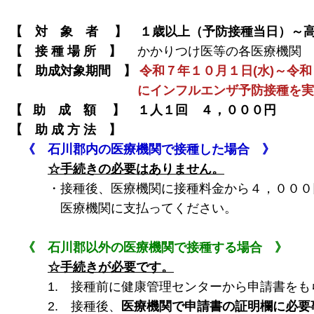
【 対 象 者 】 １歳以上（予防接種当日）～
【 接 種 場 所 】
かかりつけ医等の各医療機関
【 助成対象期間 】
令和７年１０月１日(水)～令和
にインフルエンザ予防接種を実施
【 助 成 額 】 １人１回 ４，０００円
【 助 成 方 法 】
《 石川郡内の医療機関で接種した場合 》
☆手続きの必要はありません。
・接種後、医療機関に接種料金から４，０００
医療機関に支払ってください。
《 石川郡以外の医療機関で接種する場合 》
☆手続きが必要です。
1. 接種前に健康管理センターから申請書をも
2. 接種後、
医療機関で申請書の証明欄に必要