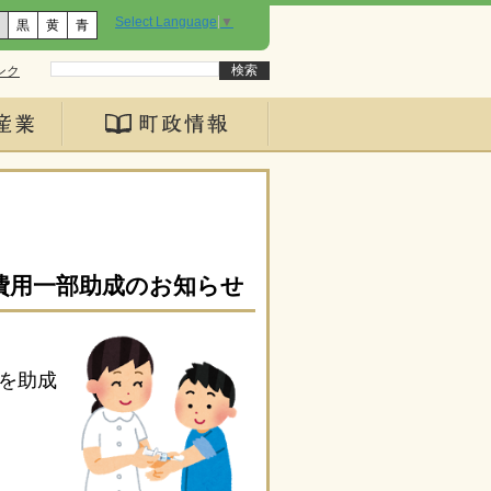
Select Language
▼
黒
黄
青
ンク
費用一部助成のお知らせ
を助成