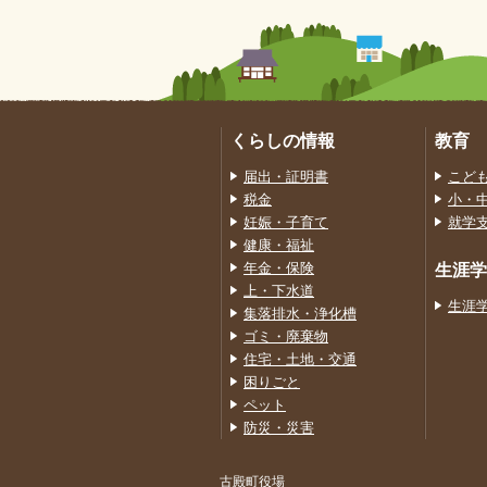
くらしの情報
教育
届出・証明書
こど
税金
小・
妊娠・子育て
就学
健康・福祉
年金・保険
生涯学
上・下水道
生涯
集落排水・浄化槽
ゴミ・廃棄物
住宅・土地・交通
困りごと
ペット
防災・災害
古殿町役場