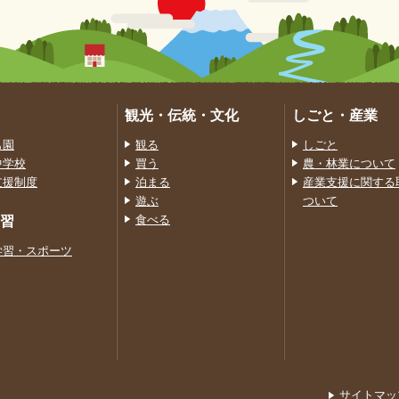
観光・伝統・文化
しごと・産業
も園
観る
しごと
中学校
買う
農・林業について
支援制度
泊まる
産業支援に関する
遊ぶ
ついて
習
食べる
学習・スポーツ
サイトマッ