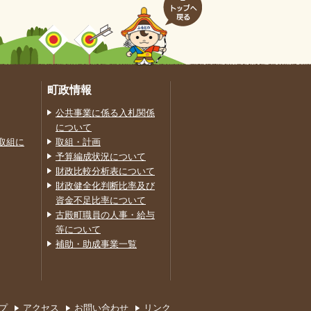
町政情報
公共事業に係る入札関係
について
取組に
取組・計画
予算編成状況について
財政比較分析表について
財政健全化判断比率及び
資金不足比率について
古殿町職員の人事・給与
等について
補助・助成事業一覧
プ
アクセス
お問い合わせ
リンク