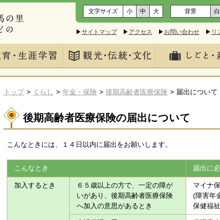
文字サイズ
小
中
大
背景
白
▶
サイトマップ
▶
アクセス
▶
お問い合わせ
▶
リ
トップ
くらし
年金・保険
後期高齢者医療保険
届出について
後期高齢者医療保険の届出について
こんなときには、１４日以内に届出をお願いします。
こんなとき
届出に
加入するとき
６５歳以上の方で、一定の障が
マイナ
いがあり、後期高齢者医療保険
(障害年
へ加入の意思があるとき
保健福