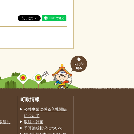
町政情報
公共事業に係る入札関係
について
取組に
取組・計画
予算編成状況について