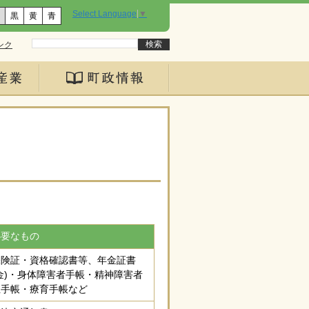
Select Language
▼
黒
黄
青
ンク
必要なもの
保険証・資格確認書等、年金証書
金)・身体障害者手帳・精神障害者
祉手帳・療育手帳など