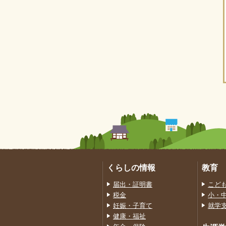
くらしの情報
教育
届出・証明書
こど
税金
小・
妊娠・子育て
就学
健康・福祉