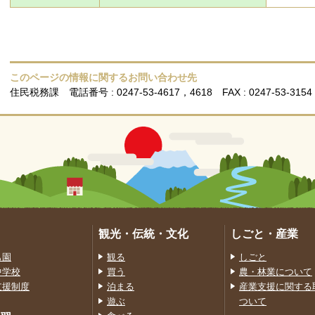
このページの情報に関するお問い合わせ先
住民税務課
電話番号 : 0247-53-4617，4618
FAX : 0247-53-3154
観光・伝統・文化
しごと・産業
も園
観る
しごと
中学校
買う
農・林業について
支援制度
泊まる
産業支援に関する
遊ぶ
ついて