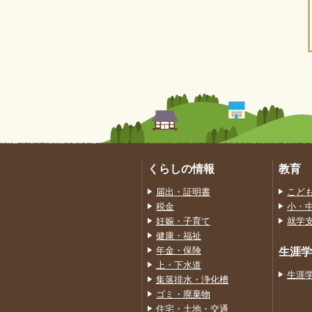
くらしの情報
教育
届出・証明書
こど
税金
小・
妊娠・子育て
就学
健康・福祉
年金・保険
生涯学
上・下水道
生涯
集落排水・浄化槽
ゴミ・廃棄物
住宅・土地・交通