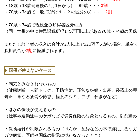
・18歳（18歳到達後の4月1日から）～69歳・・・
3割
・70歳～74歳で一般,低所得１・２の区分の方・・・
2割
・70歳～74歳で現役並み所得者区分の方
（同一世帯の中に住民課税所得145万円以上がある70歳～74歳の国
※ただし該当者の収入の合計が2人以上で520万円未満の場合、単身
負担割合が
2割
に軽減されます。
国保が使えないケース
・病気とみなされないもの
（健康診断・人間ドック、予防注射、正常な妊娠・出産、経済上の
矯正、単なる疲労や倦怠、軽度のシミ、アザ、わきがなど）
・ほかの保険が使えるもの
（仕事や通勤途中のケガなどで労災保険の対象となるもの、以前勤め
・保険給付が制限されるもの（けんか、泥酔などの不行跡によるケ
ガや病気、医師や国保の指示に従わなかったとき）