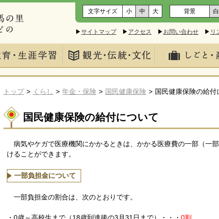
文字サイズ
小
中
大
背景
白
▶
サイトマップ
▶
アクセス
▶
お問い合わせ
▶
リ
トップ
くらし
年金・保険
国民健康保険
国民健康保険の給付
国民健康保険の給付について
病気やケガで医療機関にかかるときは、かかる医療費の一部（一部
けることができます。
一部負担金について
一部負担金の割合は、次のとおりです。
・0歳～高校生まで（18歳到達後の3月31日まで）・・・
0割