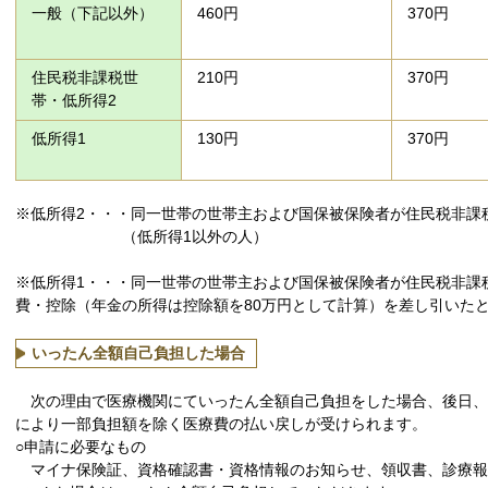
一般（下記以外）
460円
370円
住民税非課税世
210円
370円
帯・低所得2
低所得1
130円
370円
※低所得2・・・同一世帯の世帯主および国保被保険者が住民税非課
（低所得1以外の人）
※低所得1・・・同一世帯の世帯主および国保被保険者が住民税非課
費・控除（年金の所得は控除額を80万円として計算）を差し引いたと
いったん全額自己負担した場合
次の理由で医療機関にていったん全額自己負担をした場合、後日、
により一部負担額を除く医療費の払い戻しが受けられます。
○申請に必要なもの
マイナ保険証、資格確認書・資格情報のお知らせ、領収書、診療報