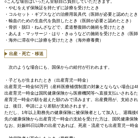
○こんな場合はいったん全額自己負担していただきます。
・やむをえず保険証を持たずに診療を受けたとき
・コルセット・ギプスなどの治療用装具代（医師が必要と認めたとき
・輸血のための生血代を負担したとき（医師が必要と認めたとき）
・骨折・脱臼・ねんざなどで、柔道整復師の施術を受けたとき
・あんま・マッサージ・はり・きゅうなどの施術を受けたとき（医師
・海外に滞在中に診療を受けたとき（海外療養費）
出産・死亡・移送
次のような場合にも、国保からの給付が行われます。
・子どもが生まれたとき（出産育児一時金）
出産育児一時金50万円（産科医療補償制度の対象とならない場合は4
出産育児一時金は国民健康保険から医療機関等へ直接支払いされる
産育児一時金の額を超えた額のみで済みます。出産費用が、支給さ
は、後日、申請により差額が支給されます。
ただし、1年以上勤務先の健康保険に被保険者として加入し、退職後
先の健康保険から出産育児一時金の支給を受けた方は、国民健康保険
なお、妊娠85日以降の出産であれば、死産・流産でも出産育児一時