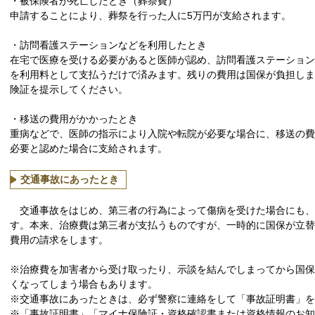
・被保険者が死亡したとき（葬祭費）
申請することにより、葬祭を行った人に5万円が支給されます。
・訪問看護ステーションなどを利用したとき
在宅で医療を受ける必要があると医師が認め、訪問看護ステーショ
を利用料として支払うだけで済みます。残りの費用は国保が負担し
険証を提示してください。
・移送の費用がかかったとき
重病などで、医師の指示により入院や転院が必要な場合に、移送の
必要と認めた場合に支給されます。
交通事故にあったとき
交通事故をはじめ、第三者の行為によって傷病を受けた場合にも、
す。本来、治療費は第三者が支払うものですが、一時的に国保が立
費用の請求をします。
※治療費を加害者から受け取ったり、示談を結んでしまってから国
くなってしまう場合もあります。
※交通事故にあったときは、必ず警察に連絡をして「事故証明書」を
※「事故証明書」「マイナ保険証・資格確認書または資格情報のお