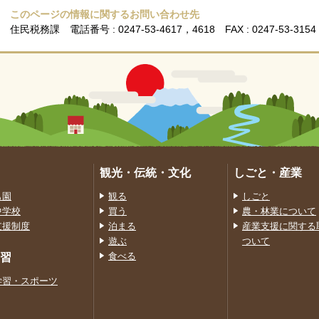
このページの情報に関するお問い合わせ先
住民税務課
電話番号 : 0247-53-4617，4618
FAX : 0247-53-3154
観光・伝統・文化
しごと・産業
も園
観る
しごと
中学校
買う
農・林業について
支援制度
泊まる
産業支援に関する
遊ぶ
ついて
習
食べる
学習・スポーツ