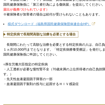
国民健康保険係に「第三者行為による傷病届」を提出してください。
届出が義務づけられています）
※被保険者が加害者の場合は給付が受けられないこともあります。
様式ダウンロード（福島県国民健康保険団体連合会HP）
特定疾病で長期間高額な治療を必要とする場合
長期間にわたって高額な治療を必要とする特定疾病の人は、自己負
１ヵ月10,000円までとなります。「特定疾病療養受療証」を発行し
国民健康保険係に申請してください。
○厚生労働大臣指定の特定疾病
・人工透析が必要な慢性腎不全（70歳未満の上位所得者の自己負担限
す。）
・先天性血液凝固因子障害の一部
・血液凝固因子製剤の投与に起因するＨＩＶ感染症