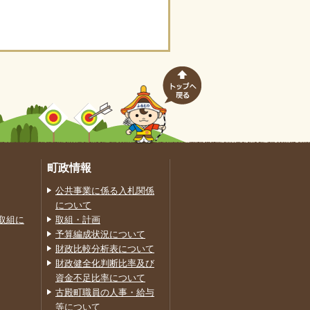
町政情報
公共事業に係る入札関係
について
取組に
取組・計画
予算編成状況について
財政比較分析表について
財政健全化判断比率及び
資金不足比率について
古殿町職員の人事・給与
等について