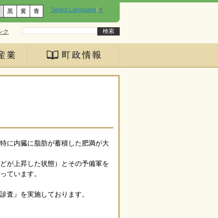
Select Language
▼
黒
黄
青
ンク
、特に内臓に脂肪が蓄積した肥満が大
などが上昇した状態）とその予備軍を
っています。
診査』を実施しております。