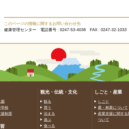
このページの情報に関するお問い合わせ先
健康管理センター
電話番号 : 0247-53-4038
FAX : 0247-32-1033
観光・伝統・文化
しごと・産業
も園
観る
しごと
中学校
買う
農・林業について
支援制度
泊まる
産業支援に関する
遊ぶ
ついて
習
食べる