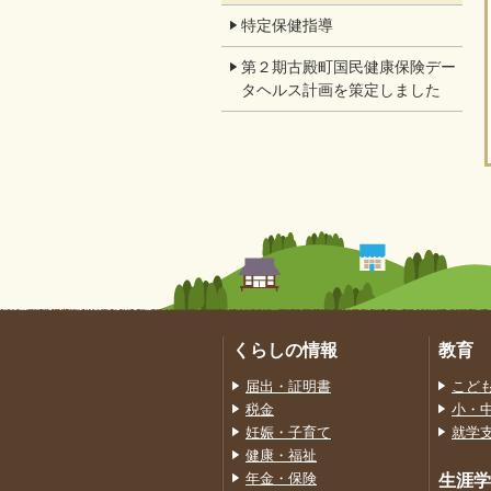
特定保健指導
第２期古殿町国民健康保険デー
タヘルス計画を策定しました
くらしの情報
教育
届出・証明書
こど
税金
小・
妊娠・子育て
就学
健康・福祉
年金・保険
生涯学