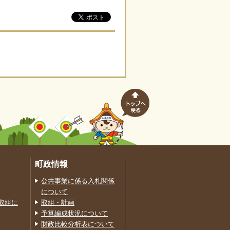
町政情報
公共事業に係る入札関係
について
取組に
取組・計画
予算編成状況について
財政比較分析表について