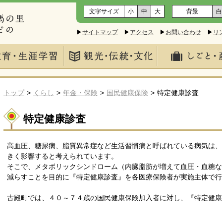
文字サイズ
小
中
大
背景
白
▶
サイトマップ
▶
アクセス
▶
お問い合わせ
▶
リ
トップ
くらし
年金・保険
国民健康保険
特定健康診査
特定健康診査
高血圧、糖尿病、脂質異常症など生活習慣病と呼ばれている病気は
きく影響すると考えられています。
そこで、メタボリックシンドローム（内臓脂肪が増えて血圧・血糖
減らすことを目的に『特定健康診査』を各医療保険者が実施主体で行
古殿町では、４０～７４歳の国民健康保険加入者に対し、『特定健康