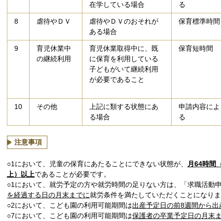
在学している場合
る
8
虐待やＤＶ
虐待やＤＶのおそれが
保育標準時間
ある場合
9
育児休業中
育児休業取得中に、既
保育短時間
の継続利用
に保育を利用している
子どもがいて継続利用
が必要であること
10
その他
上記に類する状態にあ
申請内容によ
る場合
る
注意事項
○1において、児童の保育にあたることにできない状態が、
月64時間
上）以上
であることが必要です。
○1において、就労予定の方や就労時間の足りない方は、「求職活動
を経過する日の月末までに
就労条件を満たしていただくことになりま
○2において、こども園の利用可能期間は
出産予定日の前8週間から出
○7において、こども園の利用可能期間は
保護者の卒業予定日の月末