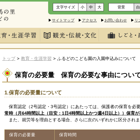
文字サイズ
小
中
大
背景
白
▶
サイトマップ
▶
アクセス
▶
お問い合わせ
▶
リ
トップ
教育・生涯学習
ふるどのこども園の入園申込みについて
保育の必要量 保育の必要な事由につい
1.保育の必要量について
保育認定（2号認定・3号認定）にあたっては、保護者の保育を必
常時（月64時間以上（目安：1日4時間以上かつ週4日以上））保育
また、就労等を理由とする場合、さらに次のいずれかに区分されま
保育の必要量
保育時間