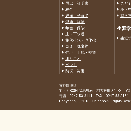
届出・証明書
こど
税金
小・
妊娠・子育て
就学
健康・福祉
年金・保険
生涯学
上・下水道
生涯
集落排水・浄化槽
ゴミ・廃棄物
住宅・土地・交通
困りごと
ペット
防災・災害
古殿町役場
〒963-8304 福島県石川郡古殿町大字松川字
電話：0247-53-3111 FAX：0247-53-3154
Copyright (C) 2013 Furudono All Rights Rese