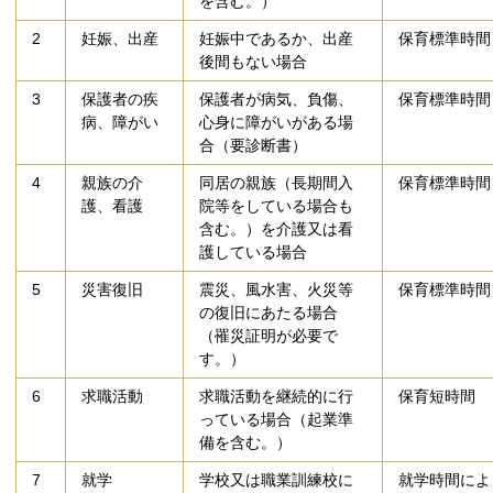
を含む。）
2
妊娠、出産
妊娠中であるか、出産
保育標準時間
後間もない場合
3
保護者の疾
保護者が病気、負傷、
保育標準時間
病、障がい
心身に障がいがある場
合（要診断書）
4
親族の介
同居の親族（長期間入
保育標準時間
護、看護
院等をしている場合も
含む。）を介護又は看
護している場合
5
災害復旧
震災、風水害、火災等
保育標準時間
の復旧にあたる場合
（罹災証明が必要で
す。）
6
求職活動
求職活動を継続的に行
保育短時間
っている場合（起業準
備を含む。）
7
就学
学校又は職業訓練校に
就学時間によ