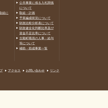
公共事業に係る入札関係
について
取組に
取組・計画
予算編成状況について
財政比較分析表について
財政健全化判断比率及び
資金不足比率について
古殿町職員の人事・給与
等について
補助・助成事業一覧
プ
アクセス
お問い合わせ
リンク