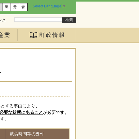
Select Language
▼
黒
黄
青
ンク
て
要とする事由により、
が必要な状態にあること
が必要です。
す。
就労時間等の要件