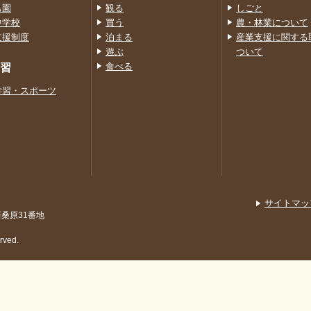
も園
観る
しごと
中学校
買う
農・林業について
支援制度
泊まる
産業支援に関する
遊ぶ
ついて
習
食べる
学習・スポーツ
サイトマッ
新桑原31番地
rved.