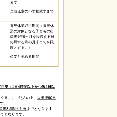
まで
当該児童の小学校就学まで
育児休業取得期間（育児休
業の対象となる子どもの出
産後1年6ヶ月を経過する日
の属する月の月末までを限
度とする。）
必要と認める期間
（目安：1日4時間以上かつ週4日以
申立書」にご記入の上、
提出後90日
す。
産後8週間の月末
までとなります。
まで
となります。