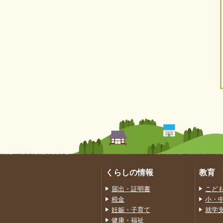
くらしの情報
教育
届出・証明書
こど
税金
小・
妊娠・子育て
就学
健康・福祉