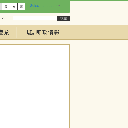
Select Language
▼
黒
黄
青
ンク