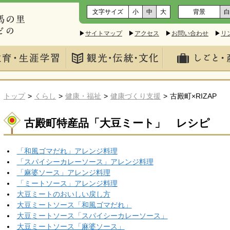
文字サイズ
小
中
大
背景
白
▶
サイトマップ
▶
アクセス
▶
お問い合わせ
▶
リ
トップ
くらし
健康・福祉
健康づくり支援
古殿町×RIZAP
古殿町特産品「大豆ミート」 レシピ
「和風ゴマだれ」アレンジ料理
「スパイシーカレーソース」アレンジ料理
「麻婆ソース」アレンジ料理
「ミートソース」アレンジ料理
大豆ミートのおいしい戻し方
大豆ミートソース「和風ゴマだれ」
大豆ミートソース「スパイシーカレーソース」
大豆ミートソース「麻婆ソース」