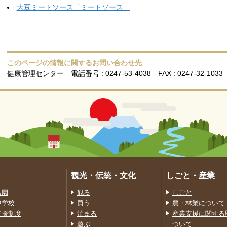
大豆ミートソース「ミートソース」
このページの情報に関するお問い合わせ先
健康管理センター
電話番号 : 0247-53-4038
FAX : 0247-32-1033
観光・伝統・文化
しごと・産業
も園
観る
しごと
中学校
買う
農・林業について
支援制度
泊まる
産業支援に関する
遊ぶ
ついて