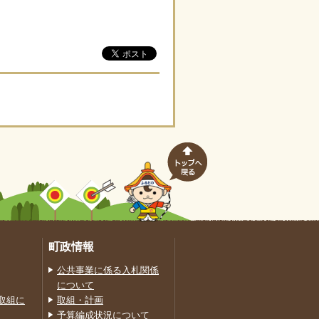
町政情報
公共事業に係る入札関係
について
取組に
取組・計画
予算編成状況について