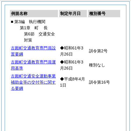
例規名称
制定年月日
種別番号
■ 第3編 執行機関
第1章
町
長
第6節 交通安全
対策
古殿町交通教育専門員設
◆昭和61年3
訓令第2号
置要綱
月26日
古殿町交通教育専門員運
◆昭和61年3
種別なし
用基準
月26日
古殿町交通安全運動事業
◆平成8年4月
補助金等の交付等に関す
訓令第16号
1日
る要綱